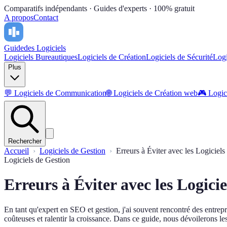
Comparatifs indépendants · Guides d'experts · 100% gratuit
A propos
Contact
Guide
des Logiciels
Logiciels Bureautiques
Logiciels de Création
Logiciels de Sécurité
Logi
Plus
💬
Logiciels de Communication
🌐
Logiciels de Création web
🎮
Logic
Rechercher
Accueil
Logiciels de Gestion
Erreurs à Éviter avec les Logiciels
Logiciels de Gestion
Erreurs à Éviter avec les Logici
En tant qu'expert en SEO et gestion, j'ai souvent rencontré des entrepri
coûteuses et ralentir la croissance. Dans ce guide, nous dévoilerons les