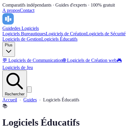
Comparatifs indépendants · Guides d'experts · 100% gratuit
A propos
Contact
Guide
des Logiciels
Logiciels Bureautiques
Logiciels de Création
Logiciels de Sécurité
Logiciels de Gestion
Logiciels Éducatifs
Plus
💬
Logiciels de Communication
🌐
Logiciels de Création web
🎮
Logiciels de Jeu
Rechercher
Accueil
Guides
Logiciels Éducatifs
📚
Logiciels Éducatifs