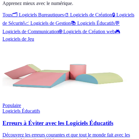
Apprenez mieux avec le numérique.
Tous
🗂️
Logiciels Bureautiques
🎨
Logiciels de Création
🔒
Logiciels
de Sécurité
📈
Logiciels de Gestion
📚
Logiciels Éducatifs
💬
Logiciels de Communication
🌐
Logiciels de Création web
🎮
Logiciels de Jeu
Populaire
Logiciels Éducatifs
Erreurs à Éviter avec les Logiciels Éducatifs
Découvrez les erreurs courantes et que tout le monde fait avec les